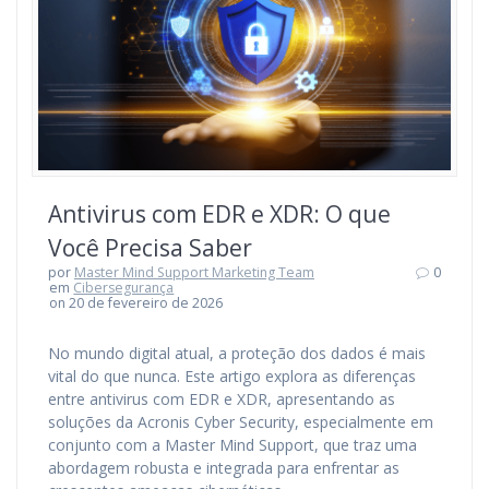
Antivirus com EDR e XDR: O que
Você Precisa Saber
por
Master Mind Support Marketing Team
0
em
Cibersegurança
on 20 de fevereiro de 2026
No mundo digital atual, a proteção dos dados é mais
vital do que nunca. Este artigo explora as diferenças
entre antivirus com EDR e XDR, apresentando as
soluções da Acronis Cyber Security, especialmente em
conjunto com a Master Mind Support, que traz uma
abordagem robusta e integrada para enfrentar as